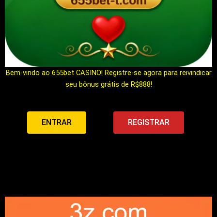
Bem-vindo ao 655bet CASINO! Registre-se agora para reivindicar
seu bônus grátis de R$888!
ENTRAR
REGISTRAR