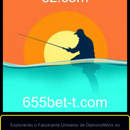
Explorando o Fascinante Universo de DiamondWins no