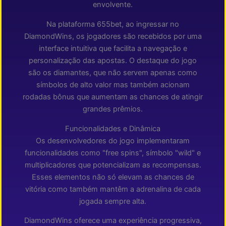
envolvente.
Na plataforma 655bet, ao ingressar no
DiamondWins, os jogadores são recebidos por uma
interface intuitiva que facilita a navegação e
personalização das apostas. O destaque do jogo
são os diamantes, que não servem apenas como
símbolos de alto valor mas também acionam
rodadas bônus que aumentam as chances de atingir
grandes prêmios.
Funcionalidades e Dinâmica
Os desenvolvedores do jogo implementaram
funcionalidades como "free spins", símbolo "wild" e
multiplicadores que potencializam as recompensas.
Esses elementos não só elevam as chances de
vitória como também mantêm a adrenalina de cada
jogada sempre alta.
DiamondWins oferece uma experiência progressiva,