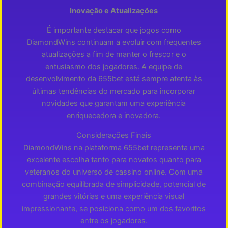
Inovação e Atualizações
É importante destacar que jogos como
DiamondWins continuam a evoluir com frequentes
atualizações a fim de manter o frescor e o
entusiasmo dos jogadores. A equipe de
desenvolvimento da 655bet está sempre atenta às
últimas tendências do mercado para incorporar
novidades que garantam uma experiência
enriquecedora e inovadora.
Considerações Finais
DiamondWins na plataforma 655bet representa uma
excelente escolha tanto para novatos quanto para
veteranos do universo de cassino online. Com uma
combinação equilibrada de simplicidade, potencial de
grandes vitórias e uma experiência visual
impressionante, se posiciona como um dos favoritos
entre os jogadores.