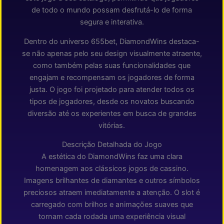
de todo o mundo possam desfrutá-lo de forma
segura e interativa.
Dentro do universo 655bet, DiamondWins destaca-
se não apenas pelo seu design visualmente atraente,
como também pelas suas funcionalidades que
engajam e recompensam os jogadores de forma
justa. O jogo foi projetado para atender todos os
tipos de jogadores, desde os novatos buscando
diversão até os experientes em busca de grandes
vitórias.
Descrição Detalhada do Jogo
A estética do DiamondWins faz uma clara
homenagem aos clássicos jogos de cassino.
Imagens brilhantes de diamantes e outros símbolos
preciosos atraem imediatamente a atenção. O slot é
carregado com brilhos e animações suaves que
tornam cada rodada uma experiência visual