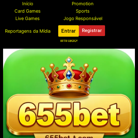
Pular
Início
Promotion
para
Card Games
Sports
o
Live Games
Jogo Responsável
conteúdo
Entrar
Registrar
Reportagens da Mídia
Registre-se para reivindicar seu bônus grátis de R$888, tempo
limitado!